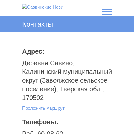
Перейти
к
содержимому
Саввинские
Контакты
Нови
Адрес:
Деревня Савино,
Калининский муниципальный
округ (Заволжское сельское
поселение), Тверская обл.,
170502
Проложить маршрут
Телефоны:
Раб. 60-08-60