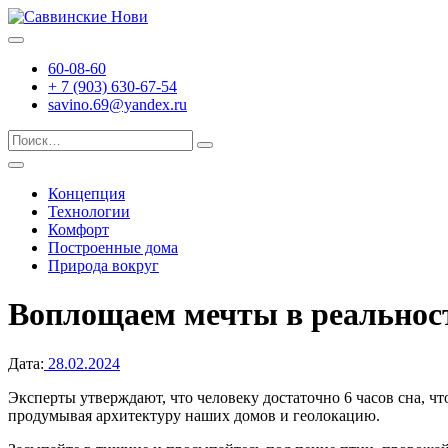
Перейти
к
Загородный поселок
содержимому
Саввинские Нови
60-08-60
+ 7 (903) 630-67-54
savino.69@yandex.ru
Поиск…
Концепция
Технологии
Комфорт
Построенные дома
Природа вокруг
Воплощаем мечты в реальнос
Дата:
28.02.2024
Эксперты утверждают, что человеку достаточно 6 часов сна, чт
продумывая архитектуру наших
домов
и геолокацию.