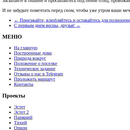
Засыпайте в тишине и просыпайтесь под пение птиц, провожайт
И не забудьте помечтать перед сном, чтобы уже утром ваши ме
←
Приезжайте, влюбляйтесь и оставайтесь для полноцен
С первым днем весны, друзья!
→
МЕНЮ
На главную
Построенные дома
Природа вокруг
Положение о поселке
Техническое задание
Отзывы о нас в Telegram
Проложить маршрут
Контакты
Проекты
Эстет
Эстет 2
Парящий
Тихий
Орион